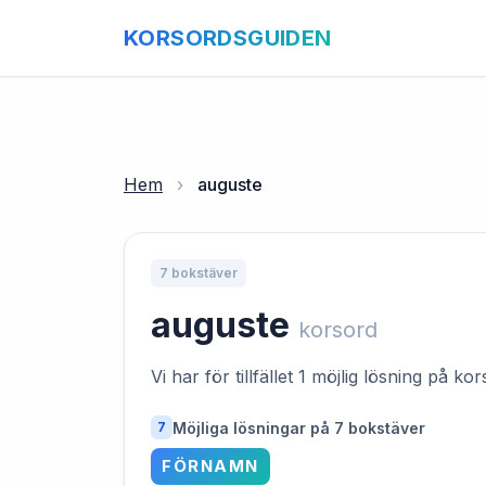
KORSORDSGUIDEN
Hem
›
auguste
7 bokstäver
auguste
korsord
Vi har för tillfället 1 möjlig lösning på k
Möjliga lösningar på 7 bokstäver
7
FÖRNAMN