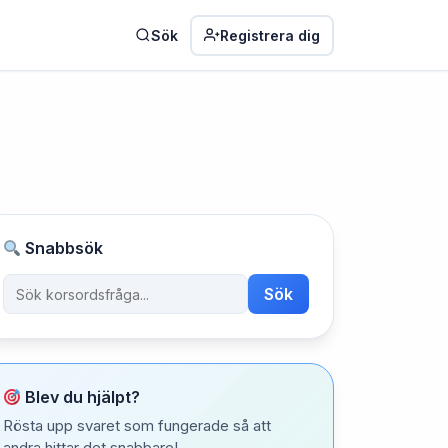
Sök
Registrera dig
Snabbsök
Sök
Blev du hjälpt?
Rösta upp svaret som fungerade så att
andra hittar det snabbare!