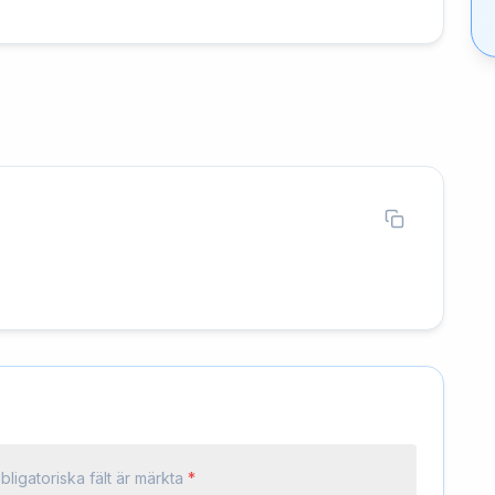
bligatoriska fält är märkta
*