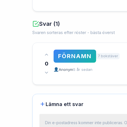
Svar (1)
Svaren sorteras efter röster - bästa överst
FÖRNAMN
7 bokstäver
0
Anonym
5 år sedan
Lämna ett svar
Din e-postadress kommer inte publiceras.
O