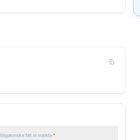
bligatoriska fält är märkta
*