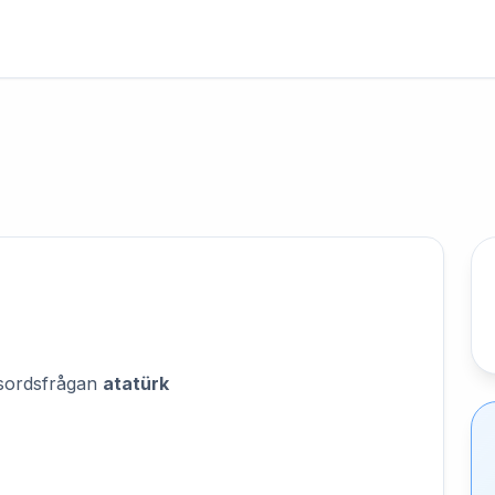
orsordsfrågan
atatürk