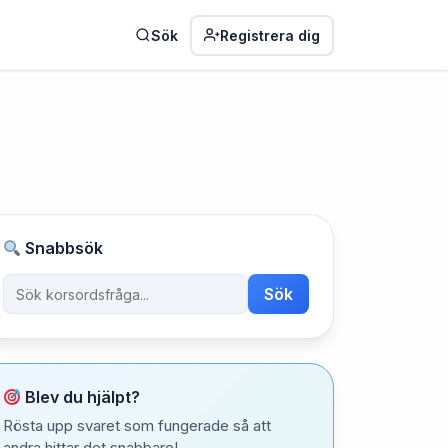
Sök
Registrera dig
Snabbsök
Sök
Blev du hjälpt?
Rösta upp svaret som fungerade så att
andra hittar det snabbare!