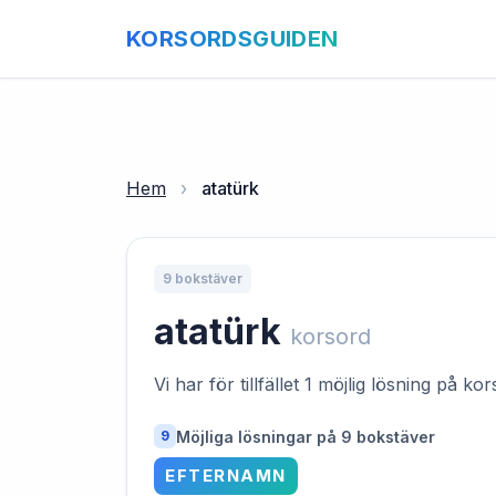
KORSORDSGUIDEN
Hem
›
atatürk
9 bokstäver
atatürk
korsord
Vi har för tillfället 1 möjlig lösning på k
Möjliga lösningar på 9 bokstäver
9
EFTERNAMN