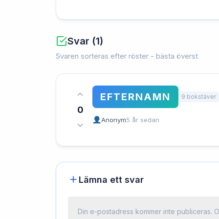
Svar (1)
Svaren sorteras efter röster - bästa överst
EFTERNAMN
9 bokstäver
0
Anonym
5 år sedan
Lämna ett svar
Din e-postadress kommer inte publiceras.
O