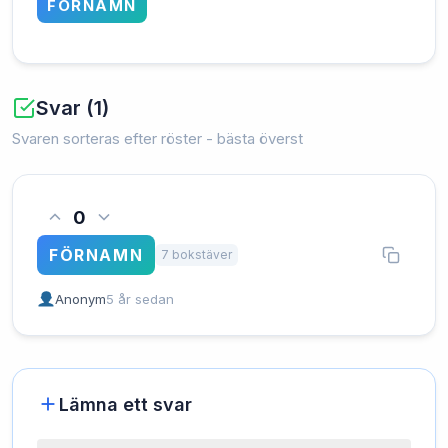
FÖRNAMN
Svar (1)
Svaren sorteras efter röster - bästa överst
0
FÖRNAMN
7 bokstäver
Anonym
5 år sedan
Lämna ett svar