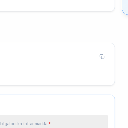
bligatoriska fält är märkta
*