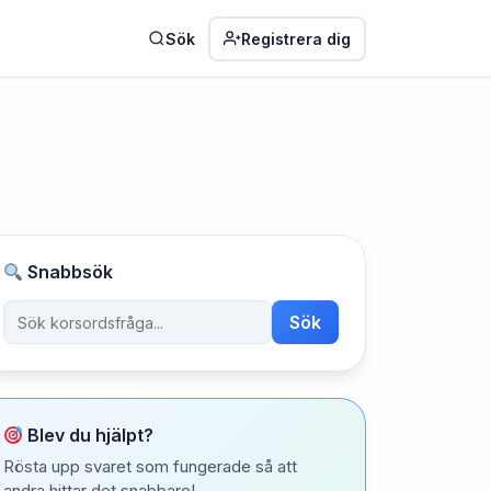
Sök
Registrera dig
Snabbsök
Sök
Blev du hjälpt?
Rösta upp svaret som fungerade så att
andra hittar det snabbare!