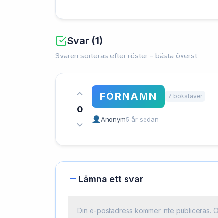
Svar (1)
Svaren sorteras efter röster - bästa överst
FÖRNAMN
7 bokstäver
0
Anonym
5 år sedan
Lämna ett svar
Din e-postadress kommer inte publiceras.
O