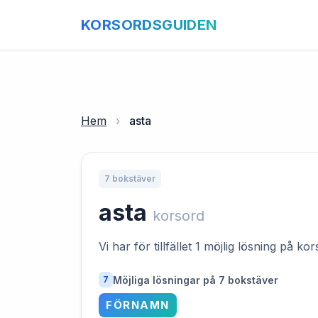
KORSORDSGUIDEN
Hem
›
asta
7 bokstäver
asta
korsord
Vi har för tillfället 1 möjlig lösning på k
Möjliga lösningar på 7 bokstäver
7
FÖRNAMN