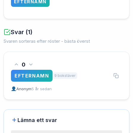
EFTERNAMN
Svar (1)
Svaren sorteras efter röster - bästa överst
0
EFTERNAMN
9 bokstäver
Anonym
5 år sedan
Lämna ett svar