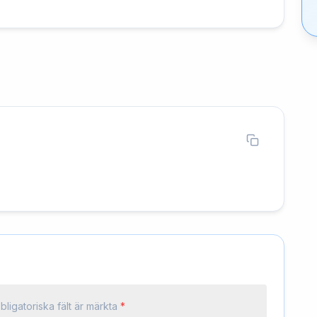
bligatoriska fält är märkta
*