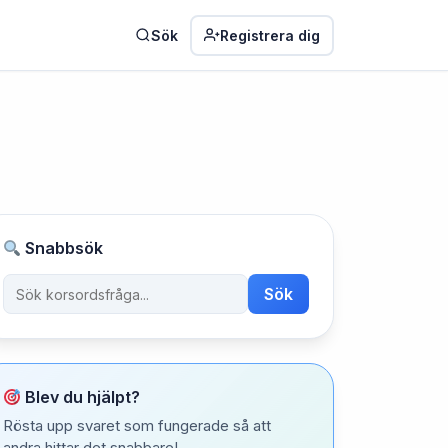
Sök
Registrera dig
Snabbsök
Sök
Blev du hjälpt?
Rösta upp svaret som fungerade så att
andra hittar det snabbare!