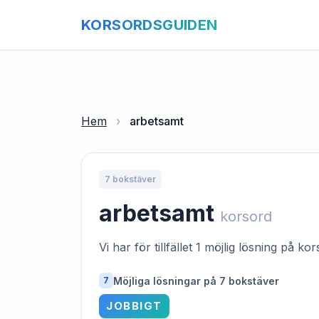
KORSORDSGUIDEN
Hem
›
arbetsamt
7 bokstäver
arbetsamt
korsord
Vi har för tillfället 1 möjlig lösning på k
Möjliga lösningar på 7 bokstäver
7
JOBBIGT