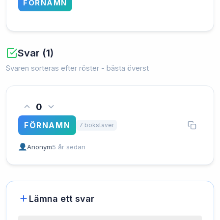
FÖRNAMN
Svar (1)
Svaren sorteras efter röster - bästa överst
0
FÖRNAMN
7 bokstäver
Anonym
5 år sedan
Lämna ett svar