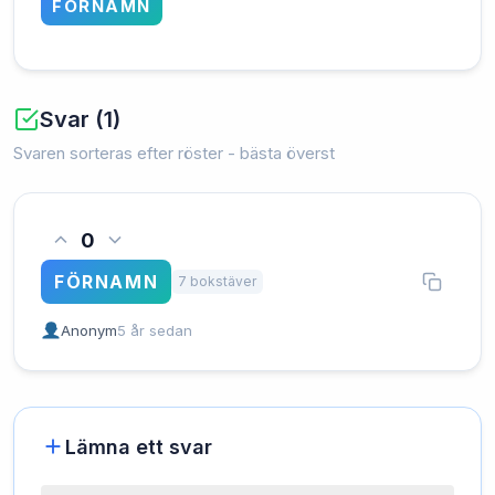
FÖRNAMN
Svar (1)
Svaren sorteras efter röster - bästa överst
0
FÖRNAMN
7 bokstäver
Anonym
5 år sedan
Lämna ett svar