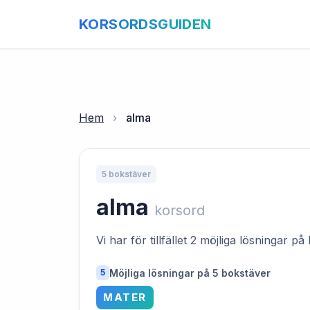
KORSORDSGUIDEN
Hem
›
alma
5 bokstäver
alma
korsord
Vi har för tillfället 2 möjliga lösningar 
Möjliga lösningar på 5 bokstäver
5
MATER