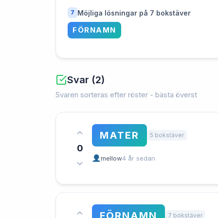
Möjliga lösningar på 7 bokstäver
7
FÖRNAMN
Svar (2)
Svaren sorteras efter röster - bästa överst
MATER
5 bokstäver
0
mellow
4 år sedan
FÖRNAMN
7 bokstäver