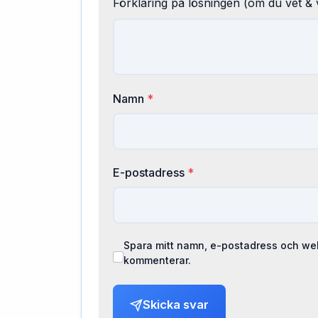
Förklaring på lösningen (om du vet & v
Namn
*
E-postadress
*
Spara mitt namn, e-postadress och web
kommenterar.
Skicka svar