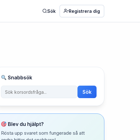
Sök
Registrera dig
Snabbsök
Sök
Blev du hjälpt?
Rösta upp svaret som fungerade så att
andra hittar det snabbare!