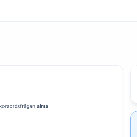
på korsordsfrågan
alma