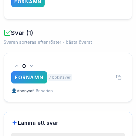
FÖRNAMN
Svar (1)
Svaren sorteras efter röster - bästa överst
0
FÖRNAMN
7 bokstäver
Anonym
5 år sedan
Lämna ett svar