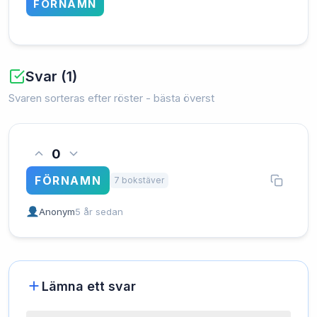
FÖRNAMN
Svar (1)
Svaren sorteras efter röster - bästa överst
0
FÖRNAMN
7 bokstäver
Anonym
5 år sedan
Lämna ett svar