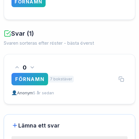
FÖRNAMN
Svar (1)
Svaren sorteras efter röster - bästa överst
0
FÖRNAMN
7 bokstäver
Anonym
5 år sedan
Lämna ett svar