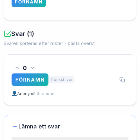
FÖRNAMN
Svar (1)
Svaren sorteras efter röster - bästa överst
0
FÖRNAMN
7 bokstäver
Anonym
5 år sedan
Lämna ett svar