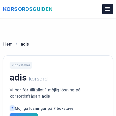
KORSORDSGUIDEN
Hem
›
adis
7 bokstäver
adis
korsord
Vi har för tillfället 1 möjlig lösning på
korsordsfrågan
adis
Möjliga lösningar på 7 bokstäver
7