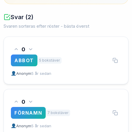
Svar (2)
Svaren sorteras efter röster - bästa överst
0
ABBOT
5 bokstäver
Anonym
5 år sedan
0
FÖRNAMN
7 bokstäver
Anonym
5 år sedan